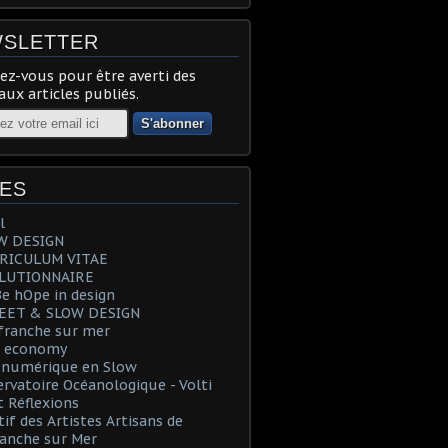
SLETTER
z-vous pour être averti des
ux articles publiés.
ES
l
OW DESIGN
RRICULUM VITAE
OLUTIONNAIRE
Be hOpe in design
REET & SLOW DESIGN
efranche sur mer
e economy
T numérique en Slow
ervatoire Océanologique - Volti
t Réflexions
tif des Artistes Artisans de
ranche sur Mer