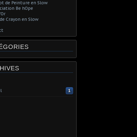
t de Peinture en Slow
ociation Be hOpe
'Or
de Crayon en Slow
ct
ÉGORIES
HIVES
l
1