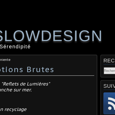
SLOWDESIGN
 Sérendipité
eniente
REC
tions Brutes
 "Reflets de Lumières"
SUI
ranche sur mer.
en recyclage