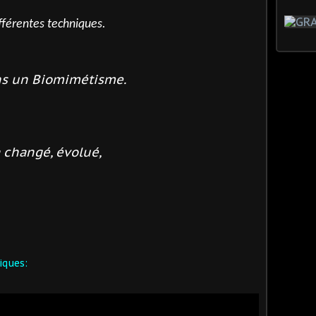
fférentes techniques.
ans un Biomimétisme.
a changé, évolué,
iques: