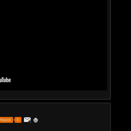
Repost
0