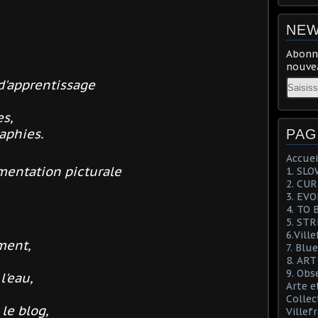
NEW
Abonne
nouvea
Email
d'apprentissage
es,
aphies.
PAG
Accuei
mentation picturale
1. SL
2. CU
3. EV
4. TO 
5. ST
6.Vill
ment,
7. Blu
8. AR
9. Obs
l'eau,
Arte e
Collec
le blog,
Villef