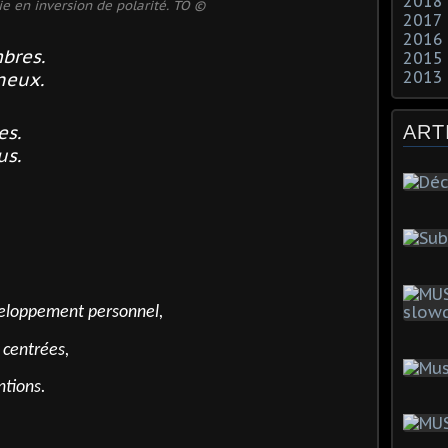
2018
e en inversion de polarité. TO ©
2017
2016
bres.
2015
2013
neux.
es.
ART
us.
veloppement personnel,
 centrées,
ntions.