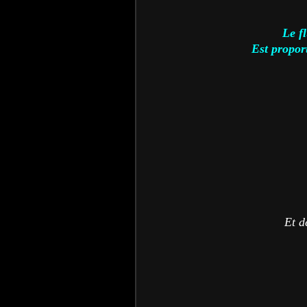
Le f
Est propor
Et d