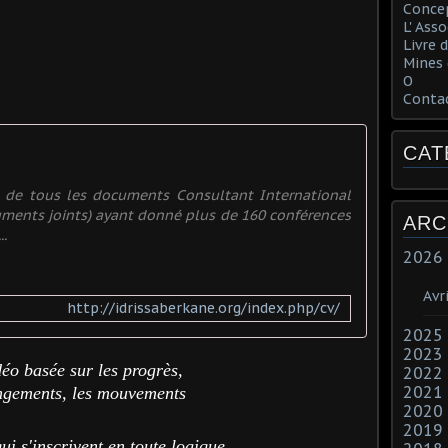
Concep
L' Ass
Livre d
Mines 
O
Conta
CAT
e de tous les documents Consultant International
cuments joints) ayant donné plus de 160 conférences
ARC
..
2026
Avri
http://idrissaberkane.org/index.php/cv/
2025
2023
éo basée sur les progrès,
2022
2021
ngements, les mouvements
2020
2019
qui s'inscrivent en toute logique.