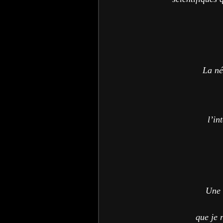
La né
l’in
Une 
que je 