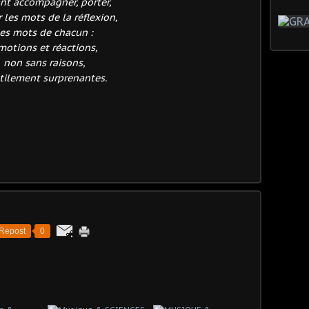
nt accompagner, porter,
r les mots de la réflexion,
les mots de chacun :
motions et réactions,
non sans raisons,
tilement surprenantes.
Repost
0