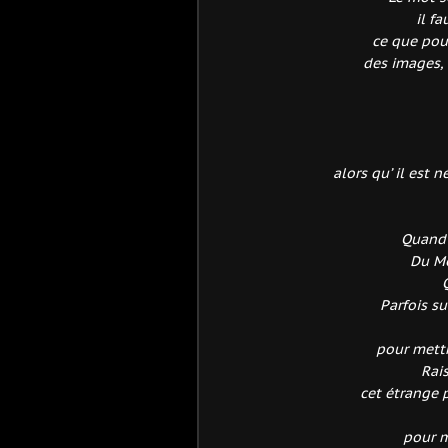
il f
ce que pour
des images, 
alors qu’ il est n
Quand 
Du Mo
Parfois s
pour mettr
Rais
cet étrange
pour m