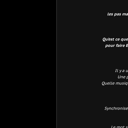
les pas ma
Qu’est ce qu
pour faire 
Il y a 
Une p
Quelle musiq
Synchronise
Le mot sé