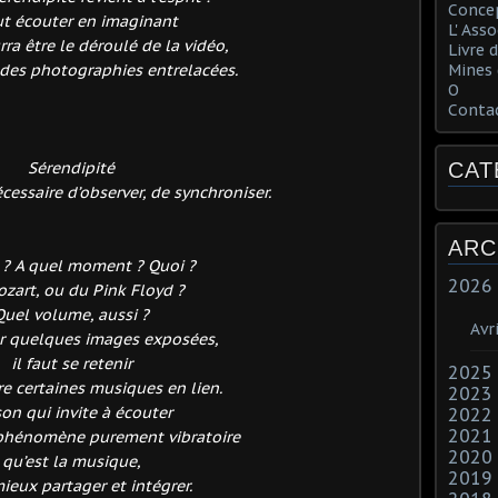
Concep
aut écouter en imaginant
L' Ass
ra être le déroulé de la vidéo,
Livre d
des photographies entrelacées.
Mines 
O
Conta
Sérendipité
CAT
écessaire d’observer, de synchroniser.
ARC
? A quel moment ? Quoi ?
2026
zart, ou du Pink Floyd ?
Quel volume, aussi ?
Avri
ur quelques images exposées,
il faut se retenir
2025
e certaines musiques en lien.
2023
on qui invite à écouter
2022
2021
 phénomène purement vibratoire
2020
qu’est la musique,
2019
ieux partager et intégrer.