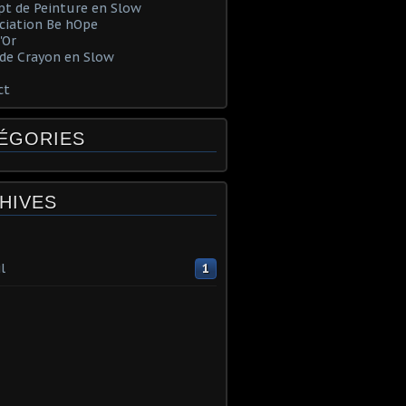
t de Peinture en Slow
ociation Be hOpe
'Or
de Crayon en Slow
ct
ÉGORIES
HIVES
l
1