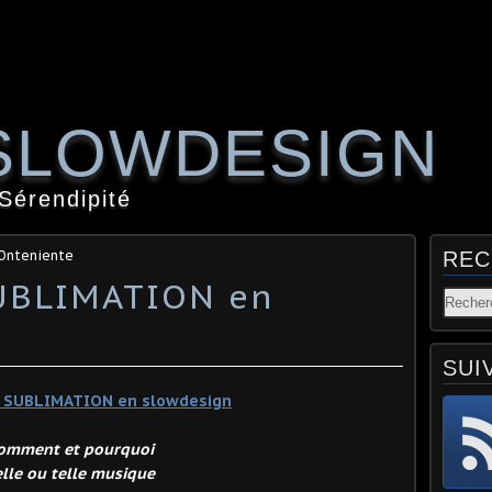
SLOWDESIGN
 Sérendipité
 Onteniente
REC
UBLIMATION en
SUI
&
SUBLIMATION
en slowdesign
omment et pourquoi
elle ou telle musique