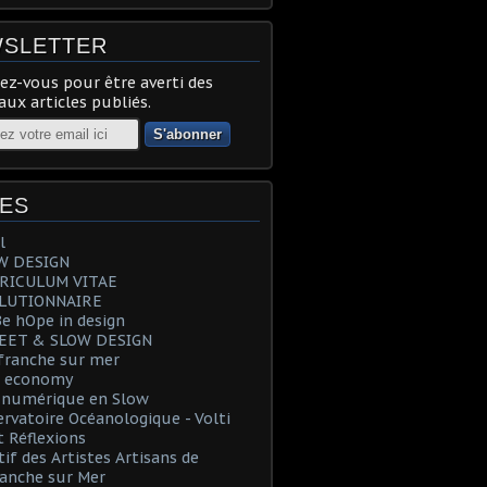
SLETTER
z-vous pour être averti des
ux articles publiés.
ES
l
OW DESIGN
RRICULUM VITAE
OLUTIONNAIRE
Be hOpe in design
REET & SLOW DESIGN
efranche sur mer
e economy
T numérique en Slow
ervatoire Océanologique - Volti
t Réflexions
tif des Artistes Artisans de
ranche sur Mer