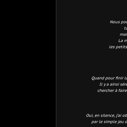
Nous pou
t
mai
La m
les petit
Quand pour finir l
Il y a ainsi s
chercher à fair
Oui, en silence, j’ai
par le simple jeu 