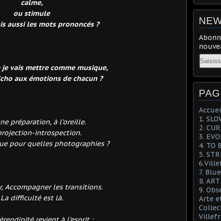
calme,
ou stimule
NEW
is aussi les mots prononcés ?
Abonne
nouvea
Email
e je vais mettre comme musique,
Echo aux émotions de chacun ?
PAG
Accuei
1. SL
une préparation, à l’oreille.
2. CU
rojection-introspection.
3. EV
ue pour quelles photographies ?
4. TO 
5. ST
6.Vill
7. Blu
8. AR
r,
Accompagner
les transitions.
9. Obs
La difficulté est là.
Arte e
Collec
Villef
rendipité revient à l’esprit :