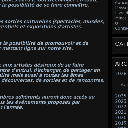
Concep
 la possibilité de se faire connaître.
L' Ass
Livre d
Mines 
s sorties culturelles (spectacles, musées,
O
rentiels et expositions d'artistes.
Conta
es la possibilité de promouvoir et de
CAT
mettant ligne sur notre site.
ARC
c aux artistes désireux de se faire
ontre d'autrui, d'échanger, de partager en
2026
alité mais aussi à toutes les âmes
 découvertes, de sorties et de rencontres.
Avri
2025
embres adhérents auront donc accès au
2023
tous les événements proposés par
 l'année.
2022
2021
2020
2019