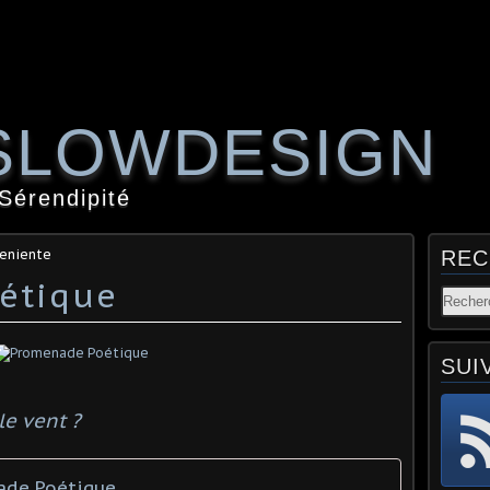
SLOWDESIGN
 Sérendipité
teniente
REC
étique
SUI
le vent ?
ade Poétique