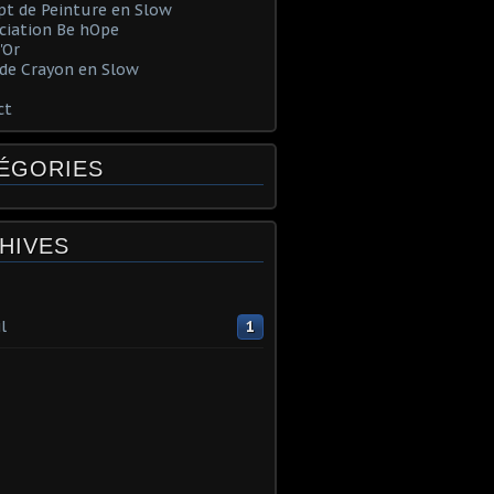
t de Peinture en Slow
ociation Be hOpe
'Or
de Crayon en Slow
ct
ÉGORIES
HIVES
l
1