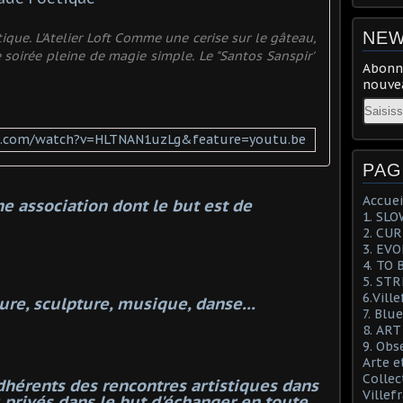
NEW
ue. L'Atelier Loft Comme une cerise sur le gâteau,
soirée pleine de magie simple. Le "Santos Sanspir"
Abonne
nouvea
Email
e.com/watch?v=HLTNAN1uzLg&feature=youtu.be
PAG
Accuei
 association dont le but est de
1. SL
2. CU
3. EV
4. TO 
5. ST
6.Vill
ure, sculpture, musique, danse...
7. Blu
8. AR
9. Obs
Arte e
Collec
dhérents des rencontres artistiques dans
Villef
u privés dans le but d'échanger en toute