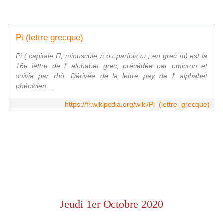
Pi (lettre grecque)
Pi ( capitale Π, minuscule π ou parfois ϖ ; en grec πι) est la
16e lettre de l' alphabet grec, précédée par omicron et
suivie par rhô. Dérivée de la lettre pey de l' alphabet
phénicien,...
https://fr.wikipedia.org/wiki/Pi_(lettre_grecque)
Jeudi 1er Octobre 2020