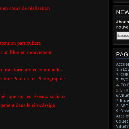
e en cours de réalisation
NEW
Abonne
nouvea
Email
ttention
particulière
st un blog en mouvement
PAG
Accuei
n transformations continuelles
1. SL
2. CU
riture Peinture et Photographie
3. EV
4. TO 
5. ST
6.Vill
mérique sur les réseaux sociaux
7. Blu
ement dans le slowdesign
8. AR
9. Obs
Arte e
Collec
Villef