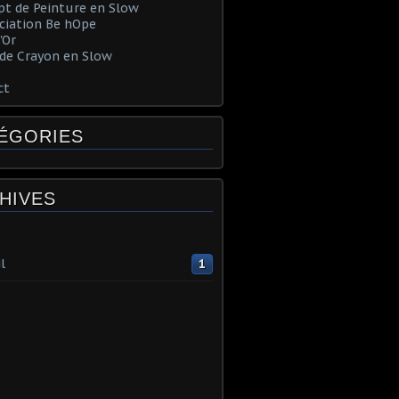
t de Peinture en Slow
ociation Be hOpe
'Or
de Crayon en Slow
ct
ÉGORIES
HIVES
l
1