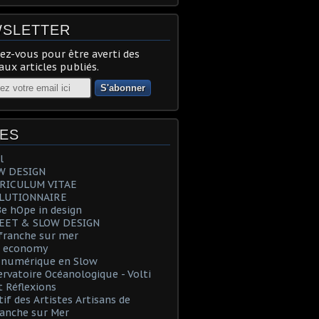
SLETTER
z-vous pour être averti des
ux articles publiés.
ES
l
OW DESIGN
RRICULUM VITAE
OLUTIONNAIRE
Be hOpe in design
REET & SLOW DESIGN
efranche sur mer
e economy
T numérique en Slow
ervatoire Océanologique - Volti
t Réflexions
tif des Artistes Artisans de
ranche sur Mer