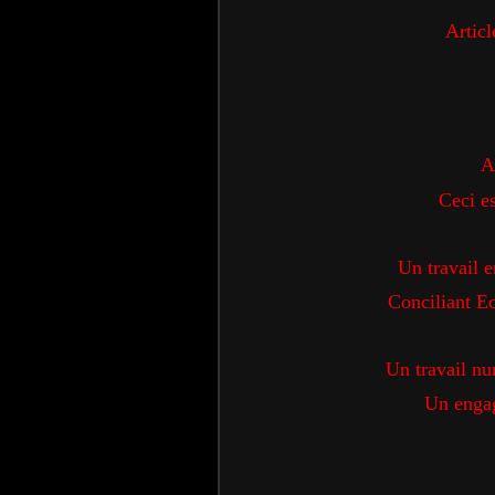
Articl
A
Ceci e
Un travail e
Conciliant Ec
Un travail nu
Un engag