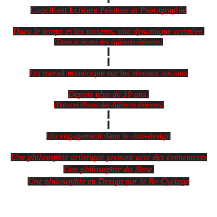
Conciliant Ecriture Peinture et Photographie
Dans le temps et les instants, une dynamique créative.
(Dates et heures des différents éléments)
Un travail numérique s
ur les réseaux sociaux
Depuis plus de 10 ans.
(Dates et Heures des différents éléments)
Un engagement dans le slowdesign
Une philosophie artistique prenant acte des événements
Une philosophie du Slow
Une philosophie en Design par le Re-Cyclage